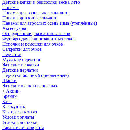
Детские кепки и бейсболки весна-лето
Панамы
Панамы для взрослых весна-лето
Панамы детские весна-лето
Панамы для взрослых осень-зима (утеплённые)
Аксессуары
Оборудование для витрины очков
Футляры для солнцезащитных очков
Цепочки и ремешки для очков
Салфетки для очков
Перчатки
Мужские перчатки
Женские перчатки
Детские перчатки
Перчатки болонь (горнолыжные)
Шапки
Женские шапки осень-зима
Акции
Бренды
Блог
Как купить
Как сделать заказ
Условия оплаты
Условия доставки
Гарантия и возвраты