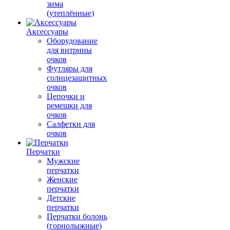
зима
(утеплённые)
Аксессуары
Оборудование
для витрины
очков
Футляры для
солнцезащитных
очков
Цепочки и
ремешки для
очков
Салфетки для
очков
Перчатки
Мужские
перчатки
Женские
перчатки
Детские
перчатки
Перчатки болонь
(горнолыжные)