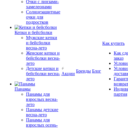
Очки с линзами-
хамелеонами
Солнцезащитные
очки для
подростков
Кепки и бейсболки
Мужские кепки
и бейсболки
Как купить
весна-лето
Женские кепки и
Как сд
бейсболки весна-
заказ
лето
Услови
Детские кепки и
Услови
Бренды
Блог
бейсболки весна-
Акции
достав
лето
Гарант
возвра
Панамы
Индиви
Панамы для
партия
взрослых весна-
лето
Панамы детские
весна-лето
Панамы для
взрослых осень-