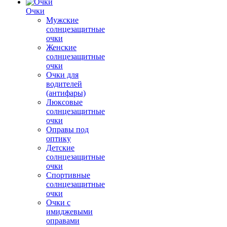
Очки
Мужские
солнцезащитные
очки
Женские
солнцезащитные
очки
Очки для
водителей
(антифары)
Люксовые
солнцезащитные
очки
Оправы под
оптику
Детские
солнцезащитные
очки
Спортивные
солнцезащитные
очки
Очки с
имиджевыми
оправами