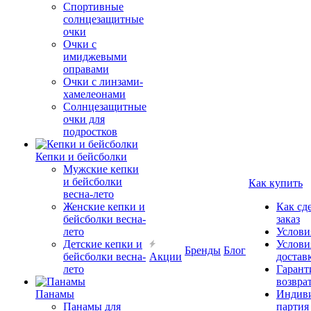
Спортивные
солнцезащитные
очки
Очки с
имиджевыми
оправами
Очки с линзами-
хамелеонами
Солнцезащитные
очки для
подростков
Кепки и бейсболки
Мужские кепки
и бейсболки
Как купить
весна-лето
Женские кепки и
Как сд
бейсболки весна-
заказ
лето
Услови
Детские кепки и
Услови
Бренды
Блог
бейсболки весна-
Акции
достав
лето
Гарант
возвра
Панамы
Индиви
Панамы для
партия