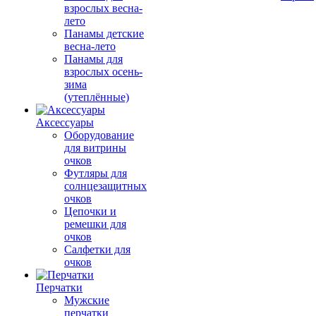
взрослых весна-
лето
Панамы детские
весна-лето
Панамы для
взрослых осень-
зима
(утеплённые)
Аксессуары
Оборудование
для витрины
очков
Футляры для
солнцезащитных
очков
Цепочки и
ремешки для
очков
Салфетки для
очков
Перчатки
Мужские
перчатки