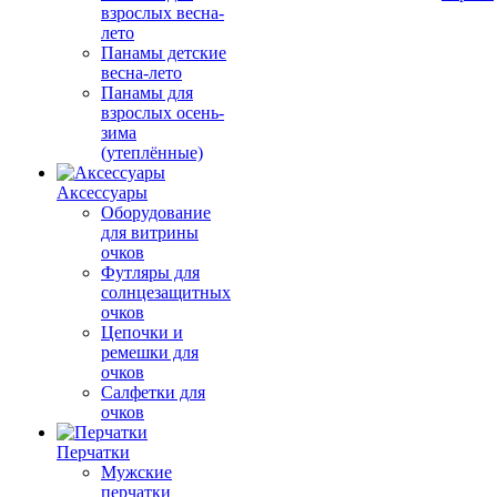
взрослых весна-
лето
Панамы детские
весна-лето
Панамы для
взрослых осень-
зима
(утеплённые)
Аксессуары
Оборудование
для витрины
очков
Футляры для
солнцезащитных
очков
Цепочки и
ремешки для
очков
Салфетки для
очков
Перчатки
Мужские
перчатки