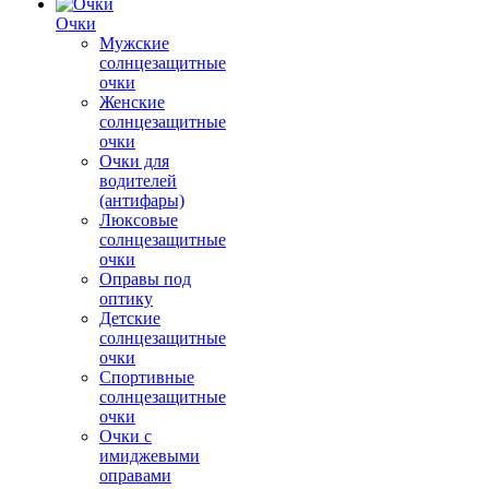
Очки
Мужские
солнцезащитные
очки
Женские
солнцезащитные
очки
Очки для
водителей
(антифары)
Люксовые
солнцезащитные
очки
Оправы под
оптику
Детские
солнцезащитные
очки
Спортивные
солнцезащитные
очки
Очки с
имиджевыми
оправами