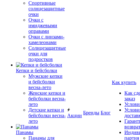
Спортивные
солнцезащитные
очки
Очки с
имиджевыми
оправами
Очки с линзами-
хамелеонами
Солнцезащитные
очки для
подростков
Кепки и бейсболки
Мужские кепки
и бейсболки
Как купить
весна-лето
Женские кепки и
Как сд
бейсболки весна-
заказ
лето
Услови
Детские кепки и
Услови
Бренды
Блог
бейсболки весна-
Акции
достав
лето
Гарант
возвра
Панамы
Индиви
Панамы для
партия