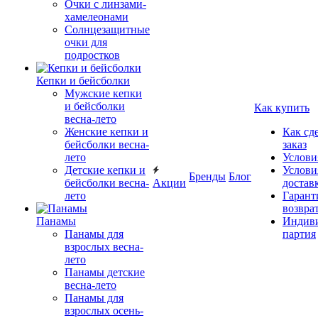
Очки с линзами-
хамелеонами
Солнцезащитные
очки для
подростков
Кепки и бейсболки
Мужские кепки
и бейсболки
Как купить
весна-лето
Женские кепки и
Как сд
бейсболки весна-
заказ
лето
Услови
Детские кепки и
Услови
Бренды
Блог
бейсболки весна-
Акции
достав
лето
Гарант
возвра
Панамы
Индиви
Панамы для
партия
взрослых весна-
лето
Панамы детские
весна-лето
Панамы для
взрослых осень-