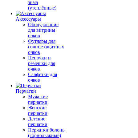
зима
(утеплённые)
Аксессуары
Оборудование
для витрины
очков
Футляры для
солнцезащитных
очков
Цепочки и
ремешки для
очков
Салфетки для
очков
Перчатки
Мужские
перчатки
Женские
перчатки
Детские
перчатки
Перчатки болонь
(горнолыжные)