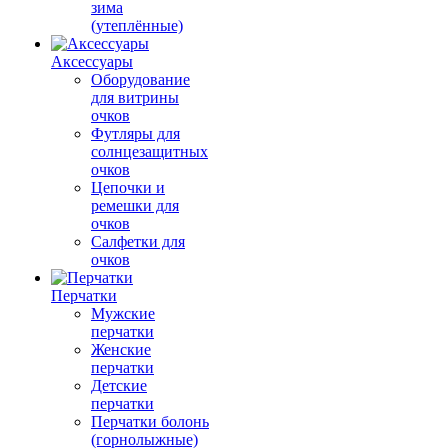
зима
(утеплённые)
Аксессуары
Оборудование
для витрины
очков
Футляры для
солнцезащитных
очков
Цепочки и
ремешки для
очков
Салфетки для
очков
Перчатки
Мужские
перчатки
Женские
перчатки
Детские
перчатки
Перчатки болонь
(горнолыжные)