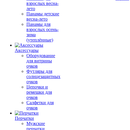
взрослых весна-
лето
Панамы детские
весна-лето
Панамы для
взрослых осень-
зима
(утеплённые)
Аксессуары
Оборудование
для витрины
очков
Футляры для
солнцезащитных
очков
Цепочки и
ремешки для
очков
Салфетки для
очков
Перчатки
Мужские
перчатки