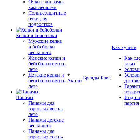
Очки с линзами-
хамелеонами
Солнцезащитные
очки для
подростков
Кепки и бейсболки
Мужские кепки
и бейсболки
Как купить
весна-лето
Женские кепки и
Как сд
бейсболки весна-
заказ
лето
Услови
Детские кепки и
Услови
Бренды
Блог
бейсболки весна-
Акции
достав
лето
Гарант
возвра
Панамы
Индиви
Панамы для
партия
взрослых весна-
лето
Панамы детские
весна-лето
Панамы для
взрослых осень-