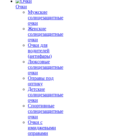
Очки
Мужские
солнцезащитные
очки
Женские
солнцезащитные
очки
Очки для
водителей
(антифары)
Люксовые
солнцезащитные
очки
Оправы под
оптику
Детские
солнцезащитные
очки
Спортивные
солнцезащитные
очки
Очки с
имиджевыми
оправами