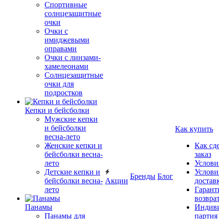
Спортивные
солнцезащитные
очки
Очки с
имиджевыми
оправами
Очки с линзами-
хамелеонами
Солнцезащитные
очки для
подростков
Кепки и бейсболки
Мужские кепки
и бейсболки
Как купить
весна-лето
Женские кепки и
Как сд
бейсболки весна-
заказ
лето
Услови
Детские кепки и
Услови
Бренды
Блог
бейсболки весна-
Акции
достав
лето
Гарант
возвра
Панамы
Индиви
Панамы для
партия