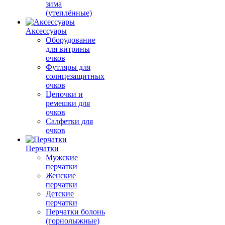
зима
(утеплённые)
Аксессуары
Оборудование
для витрины
очков
Футляры для
солнцезащитных
очков
Цепочки и
ремешки для
очков
Салфетки для
очков
Перчатки
Мужские
перчатки
Женские
перчатки
Детские
перчатки
Перчатки болонь
(горнолыжные)