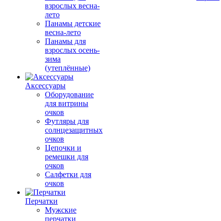
взрослых весна-
лето
Панамы детские
весна-лето
Панамы для
взрослых осень-
зима
(утеплённые)
Аксессуары
Оборудование
для витрины
очков
Футляры для
солнцезащитных
очков
Цепочки и
ремешки для
очков
Салфетки для
очков
Перчатки
Мужские
перчатки