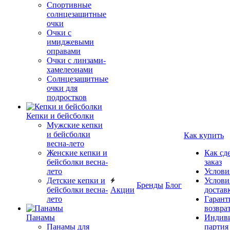
Спортивные
солнцезащитные
очки
Очки с
имиджевыми
оправами
Очки с линзами-
хамелеонами
Солнцезащитные
очки для
подростков
Кепки и бейсболки
Мужские кепки
и бейсболки
Как купить
весна-лето
Женские кепки и
Как сд
бейсболки весна-
заказ
лето
Услови
Детские кепки и
Услови
Бренды
Блог
бейсболки весна-
Акции
достав
лето
Гарант
возвра
Панамы
Индиви
Панамы для
партия