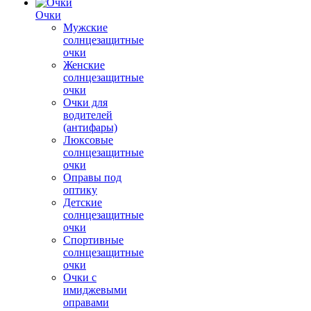
Очки
Мужские
солнцезащитные
очки
Женские
солнцезащитные
очки
Очки для
водителей
(антифары)
Люксовые
солнцезащитные
очки
Оправы под
оптику
Детские
солнцезащитные
очки
Спортивные
солнцезащитные
очки
Очки с
имиджевыми
оправами