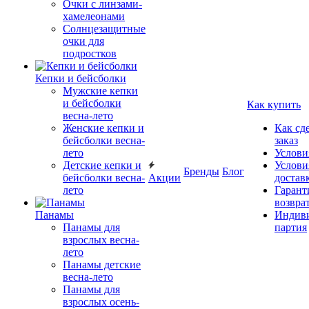
Очки с линзами-
хамелеонами
Солнцезащитные
очки для
подростков
Кепки и бейсболки
Мужские кепки
и бейсболки
Как купить
весна-лето
Женские кепки и
Как сд
бейсболки весна-
заказ
лето
Услови
Детские кепки и
Услови
Бренды
Блог
бейсболки весна-
Акции
достав
лето
Гарант
возвра
Панамы
Индиви
Панамы для
партия
взрослых весна-
лето
Панамы детские
весна-лето
Панамы для
взрослых осень-