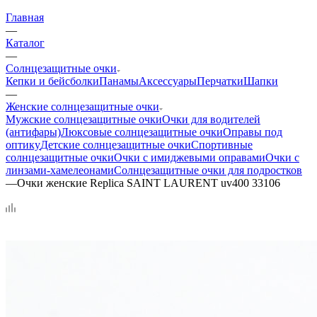
Главная
—
Каталог
—
Солнцезащитные очки
Кепки и бейсболки
Панамы
Аксессуары
Перчатки
Шапки
—
Женские солнцезащитные очки
Мужские солнцезащитные очки
Очки для водителей
(антифары)
Люксовые солнцезащитные очки
Оправы под
оптику
Детские солнцезащитные очки
Спортивные
солнцезащитные очки
Очки с имиджевыми оправами
Очки с
линзами-хамелеонами
Солнцезащитные очки для подростков
—
Очки женские Replica SAINT LAURENT uv400 33106