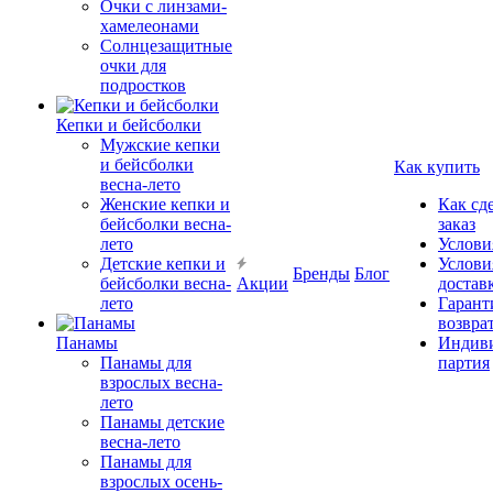
Очки с линзами-
хамелеонами
Солнцезащитные
очки для
подростков
Кепки и бейсболки
Мужские кепки
и бейсболки
Как купить
весна-лето
Женские кепки и
Как сд
бейсболки весна-
заказ
лето
Услови
Детские кепки и
Услови
Бренды
Блог
бейсболки весна-
Акции
достав
лето
Гарант
возвра
Панамы
Индиви
Панамы для
партия
взрослых весна-
лето
Панамы детские
весна-лето
Панамы для
взрослых осень-