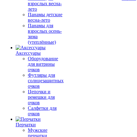
взрослых весна-
лето
Панамы детские
весна-лето
Панамы для
взрослых осень-
зима
(утеплённые)
Аксессуары
Оборудование
для витрины
очков
Футляры для
солнцезащитных
очков
Цепочки и
ремешки для
очков
Салфетки для
очков
Перчатки
Мужские
перчатки