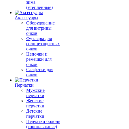
зима
(утеплённые)
Аксессуары
Оборудование
для витрины
очков
Футляры для
солнцезащитных
очков
Цепочки и
ремешки для
очков
Салфетки для
очков
Перчатки
Мужские
перчатки
Женские
перчатки
Детские
перчатки
Перчатки болонь
(горнолыжные)