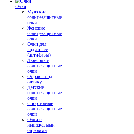
Очки
Мужские
солнцезащитные
очки
Женские
солнцезащитные
очки
Очки для
водителей
(антифары)
Люксовые
солнцезащитные
очки
Оправы под
оптику
Детские
солнцезащитные
очки
Спортивные
солнцезащитные
очки
Очки с
имиджевыми
оправами