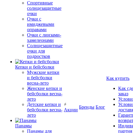
Спортивные
солнцезащитные
очки
Очки с
имиджевыми
оправами
Очки с линзами-
хамелеонами
Солнцезащитные
очки для
подростков
Кепки и бейсболки
Мужские кепки
и бейсболки
Как купить
весна-лето
Женские кепки и
Как сд
бейсболки весна-
заказ
лето
Услови
Детские кепки и
Услови
Бренды
Блог
бейсболки весна-
Акции
достав
лето
Гарант
возвра
Панамы
Индиви
Панамы для
партия