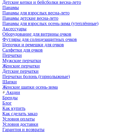
Детские кепки и бейсболки весна-лето
Панамы
Панамы для взрослых весна-лето
Панамы детские весна-лето
Панамы для взрослых осень-зима (утеплённые)
Аксессуары
Оборудование для витрины очков
Футляры для солнцезащитных очков
Цепочки и ремешки для очков
Салфетки для очков
Перчатки
Мужские перчатки
Женские перчатки
Детские перчатки
Перчатки болонь (горнолыжные)
Шапки
Женские шапки осень-зима
Акции
Бренды
Блог
Как купить
Как сделать заказ
Условия оплаты
Условия доставки
Гарантия и возвраты