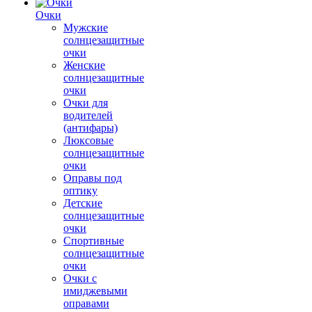
Очки
Мужские
солнцезащитные
очки
Женские
солнцезащитные
очки
Очки для
водителей
(антифары)
Люксовые
солнцезащитные
очки
Оправы под
оптику
Детские
солнцезащитные
очки
Спортивные
солнцезащитные
очки
Очки с
имиджевыми
оправами