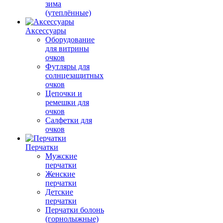
зима
(утеплённые)
Аксессуары
Оборудование
для витрины
очков
Футляры для
солнцезащитных
очков
Цепочки и
ремешки для
очков
Салфетки для
очков
Перчатки
Мужские
перчатки
Женские
перчатки
Детские
перчатки
Перчатки болонь
(горнолыжные)