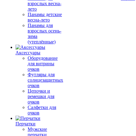
взрослых весна-
лето
Панамы детские
весна-лето
Панамы для
взрослых осень-
зима
(утеплённые)
Аксессуары
Оборудование
для витрины
очков
Футляры для
солнцезащитных
очков
Цепочки и
ремешки для
очков
Салфетки для
очков
Перчатки
Мужские
перчатки