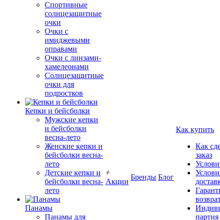
Спортивные
солнцезащитные
очки
Очки с
имиджевыми
оправами
Очки с линзами-
хамелеонами
Солнцезащитные
очки для
подростков
Кепки и бейсболки
Мужские кепки
и бейсболки
Как купить
весна-лето
Женские кепки и
Как сд
бейсболки весна-
заказ
лето
Услови
Детские кепки и
Услови
Бренды
Блог
бейсболки весна-
Акции
достав
лето
Гарант
возвра
Панамы
Индиви
Панамы для
партия