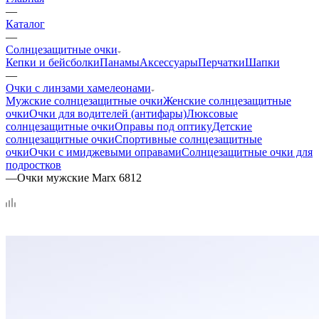
—
Каталог
—
Солнцезащитные очки
Кепки и бейсболки
Панамы
Аксессуары
Перчатки
Шапки
—
Очки с линзами хамелеонами
Мужские солнцезащитные очки
Женские солнцезащитные
очки
Очки для водителей (антифары)
Люксовые
солнцезащитные очки
Оправы под оптику
Детские
солнцезащитные очки
Спортивные солнцезащитные
очки
Очки с имиджевыми оправами
Солнцезащитные очки для
подростков
—
Очки мужские Marx 6812