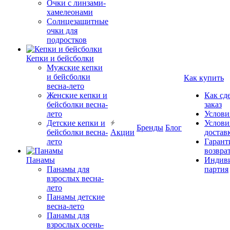
Очки с линзами-
хамелеонами
Солнцезащитные
очки для
подростков
Кепки и бейсболки
Мужские кепки
и бейсболки
Как купить
весна-лето
Женские кепки и
Как сд
бейсболки весна-
заказ
лето
Услови
Детские кепки и
Услови
Бренды
Блог
бейсболки весна-
Акции
достав
лето
Гарант
возвра
Панамы
Индиви
Панамы для
партия
взрослых весна-
лето
Панамы детские
весна-лето
Панамы для
взрослых осень-