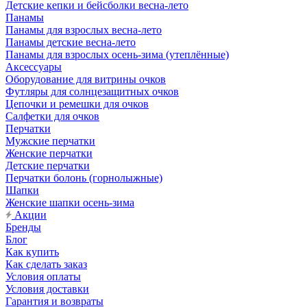
Детские кепки и бейсболки весна-лето
Панамы
Панамы для взрослых весна-лето
Панамы детские весна-лето
Панамы для взрослых осень-зима (утеплённые)
Аксессуары
Оборудование для витрины очков
Футляры для солнцезащитных очков
Цепочки и ремешки для очков
Салфетки для очков
Перчатки
Мужские перчатки
Женские перчатки
Детские перчатки
Перчатки болонь (горнолыжные)
Шапки
Женские шапки осень-зима
Акции
Бренды
Блог
Как купить
Как сделать заказ
Условия оплаты
Условия доставки
Гарантия и возвраты