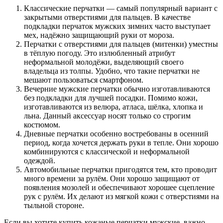
Классические перчатки — самый популярный вариант с
закрытыми отверстиями для пальцев. В качестве
подкладки перчаток мужских зимних часто выступает
мех, надёжно защищающий руки от мороза.
Перчатки с отверстиями для пальцев (митенки) уместны
в тёплую погоду. Это излюбленный атрибут
неформальной молодёжи, выделяющий своего
владельца из толпы. Удобно, что такие перчатки не
мешают пользоваться смартфоном.
Вечерние мужские перчатки обычно изготавливаются
без подкладки для лучшей посадки. Помимо кожи,
изготавливаются из велюра, атласа, шёлка, хлопка и
льна. Данный аксессуар носят только со строгим
костюмом.
Дневные перчатки особенно востребованы в осенний
период, когда хочется держать руки в тепле. Они хорошо
комбинируются с классической и неформальной
одеждой.
Автомобильные перчатки пригодятся тем, кто проводит
много времени за рулём. Они хорошо защищают от
появления мозолей и обеспечивают хорошее сцепление
рук с рулём. Их делают из мягкой кожи с отверстиями на
тыльной стороне.
Если вы хотите купить кожаные перчатки мужские, важно