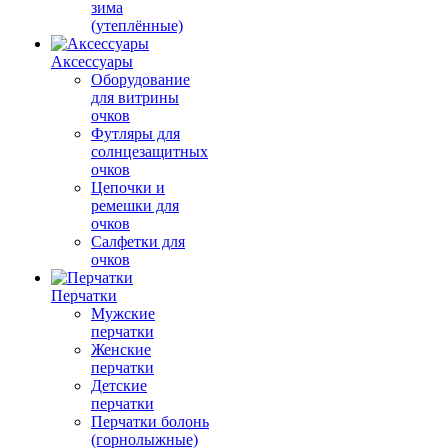
зима
(утеплённые)
Аксессуары
Оборудование
для витрины
очков
Футляры для
солнцезащитных
очков
Цепочки и
ремешки для
очков
Салфетки для
очков
Перчатки
Мужские
перчатки
Женские
перчатки
Детские
перчатки
Перчатки болонь
(горнолыжные)