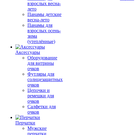
взрослых весна-
лето
Панамы детские
весна-лето
Панамы для
взрослых осень-
зима
(утеплённые)
Аксессуары
Оборудование
для витрины
очков
Футляры для
солнцезащитных
очков
Цепочки и
ремешки для
очков
Салфетки для
очков
Перчатки
Мужские
перчатки