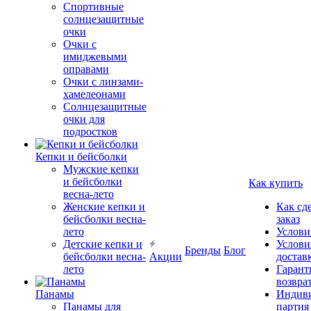
Спортивные
солнцезащитные
очки
Очки с
имиджевыми
оправами
Очки с линзами-
хамелеонами
Солнцезащитные
очки для
подростков
Кепки и бейсболки
Мужские кепки
и бейсболки
Как купить
весна-лето
Женские кепки и
Как сд
бейсболки весна-
заказ
лето
Услови
Детские кепки и
Услови
Бренды
Блог
бейсболки весна-
Акции
достав
лето
Гарант
возвра
Панамы
Индиви
Панамы для
партия