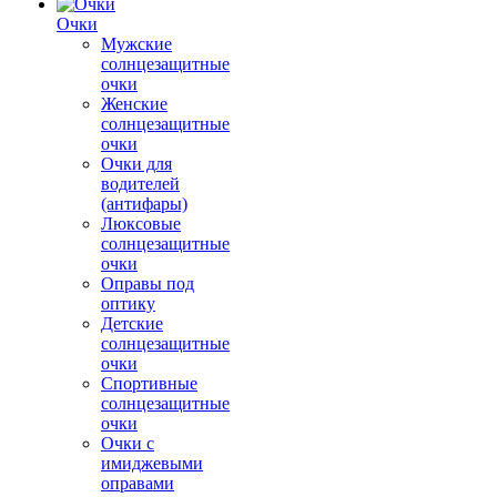
Очки
Мужские
солнцезащитные
очки
Женские
солнцезащитные
очки
Очки для
водителей
(антифары)
Люксовые
солнцезащитные
очки
Оправы под
оптику
Детские
солнцезащитные
очки
Спортивные
солнцезащитные
очки
Очки с
имиджевыми
оправами