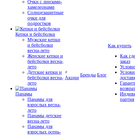
Очки с линзами-
хамелеонами
Солнцезащитные
очки для
подростков
Кепки и бейсболки
Мужские кепки
и бейсболки
Как купить
весна-лето
Женские кепки и
Как сд
бейсболки весна-
заказ
лето
Услови
Детские кепки и
Услови
Бренды
Блог
бейсболки весна-
Акции
достав
лето
Гарант
возвра
Панамы
Индиви
Панамы для
партия
взрослых весна-
лето
Панамы детские
весна-лето
Панамы для
взрослых осень-