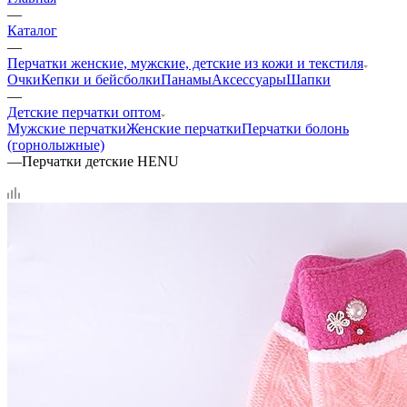
—
Каталог
—
Перчатки женские, мужские, детские из кожи и текстиля
Очки
Кепки и бейсболки
Панамы
Аксессуары
Шапки
—
Детские перчатки оптом
Мужские перчатки
Женские перчатки
Перчатки болонь
(горнолыжные)
—
Перчатки детские HENU