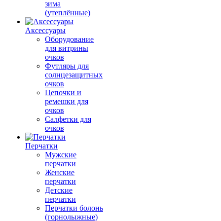
зима
(утеплённые)
Аксессуары
Оборудование
для витрины
очков
Футляры для
солнцезащитных
очков
Цепочки и
ремешки для
очков
Салфетки для
очков
Перчатки
Мужские
перчатки
Женские
перчатки
Детские
перчатки
Перчатки болонь
(горнолыжные)