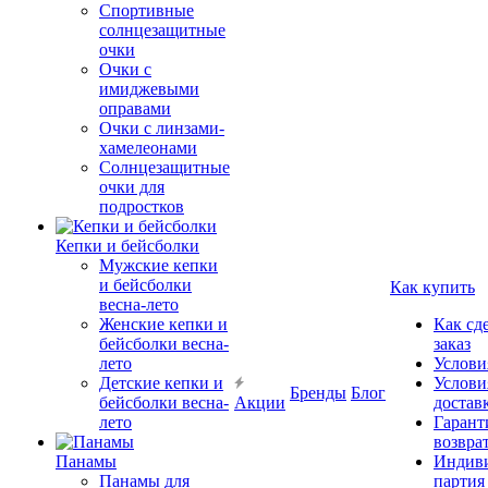
Спортивные
солнцезащитные
очки
Очки с
имиджевыми
оправами
Очки с линзами-
хамелеонами
Солнцезащитные
очки для
подростков
Кепки и бейсболки
Мужские кепки
и бейсболки
Как купить
весна-лето
Женские кепки и
Как сд
бейсболки весна-
заказ
лето
Услови
Детские кепки и
Услови
Бренды
Блог
бейсболки весна-
Акции
достав
лето
Гарант
возвра
Панамы
Индиви
Панамы для
партия