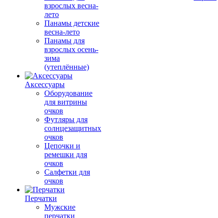
взрослых весна-
лето
Панамы детские
весна-лето
Панамы для
взрослых осень-
зима
(утеплённые)
Аксессуары
Оборудование
для витрины
очков
Футляры для
солнцезащитных
очков
Цепочки и
ремешки для
очков
Салфетки для
очков
Перчатки
Мужские
перчатки