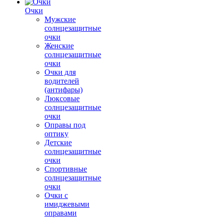
Очки
Мужские
солнцезащитные
очки
Женские
солнцезащитные
очки
Очки для
водителей
(антифары)
Люксовые
солнцезащитные
очки
Оправы под
оптику
Детские
солнцезащитные
очки
Спортивные
солнцезащитные
очки
Очки с
имиджевыми
оправами