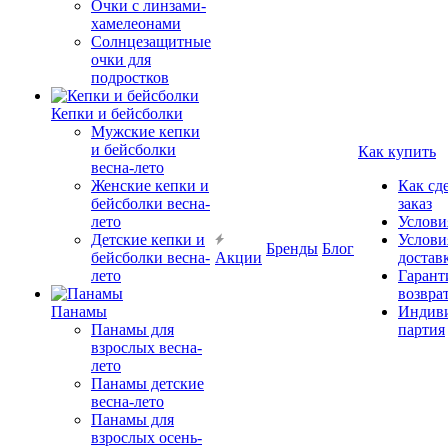
Очки с линзами-
хамелеонами
Солнцезащитные
очки для
подростков
Кепки и бейсболки
Мужские кепки
и бейсболки
Как купить
весна-лето
Женские кепки и
Как сд
бейсболки весна-
заказ
лето
Услови
Детские кепки и
Услови
Бренды
Блог
бейсболки весна-
Акции
достав
лето
Гарант
возвра
Панамы
Индиви
Панамы для
партия
взрослых весна-
лето
Панамы детские
весна-лето
Панамы для
взрослых осень-